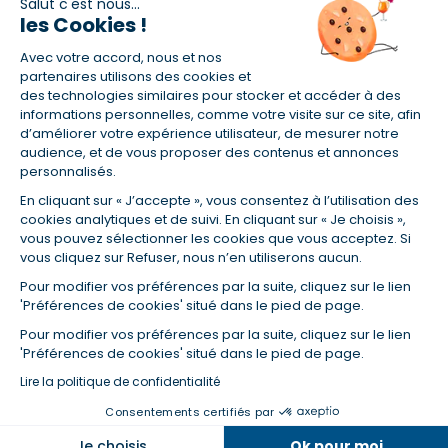
Salut c'est nous...
les Cookies !
Avec votre accord, nous et nos
partenaires utilisons des cookies et
des technologies similaires pour stocker et accéder à des
informations personnelles, comme votre visite sur ce site, afin
En vous abonnant, vous acceptez nos conditions d'utilisation
d’améliorer votre expérience utilisateur, de mesurer notre
et notre politique de données personnelles. Vous pourrez
audience, et de vous proposer des contenus et annonces
vous désabonner à tout moment depuis le lien présent dans
personnalisés.
chaque newsletter que vous recevrez.
En cliquant sur « J’accepte », vous consentez à l’utilisation des
cookies analytiques et de suivi. En cliquant sur « Je choisis »,
vous pouvez sélectionner les cookies que vous acceptez. Si
Certifié ISO 9001
vous cliquez sur Refuser, nous n’en utiliserons aucun.
Pour modifier vos préférences par la suite, cliquez sur le lien
Retrouvez-nous sur les réseaux
'Préférences de cookies' situé dans le pied de page.
Pour modifier vos préférences par la suite, cliquez sur le lien
'Préférences de cookies' situé dans le pied de page.
Lire la politique de confidentialité
Consentements certifiés par
Je choisis
Ok pour moi
© Empruntis 2026