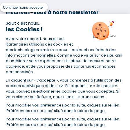
Continuer sans accepter
Inscrivez-vous à notre newsletter
et nos communications
Salut c'est nous...
les Cookies !
Avec votre accord, nous et nos
partenaires utilisons des cookies et
des technologies similaires pour stocker et accéder à des
informations personnelles, comme votre visite sur ce site, afin
En vous abonnant, vous acceptez nos conditions d'utilisation
d’améliorer votre expérience utilisateur, de mesurer notre
et notre politique de données personnelles. Vous pourrez
audience, et de vous proposer des contenus et annonces
vous désabonner à tout moment depuis le lien présent dans
personnalisés.
chaque newsletter que vous recevrez.
En cliquant sur « J’accepte », vous consentez à l’utilisation des
cookies analytiques et de suivi. En cliquant sur « Je choisis »,
vous pouvez sélectionner les cookies que vous acceptez. Si
Certifié ISO 9001
vous cliquez sur Refuser, nous n’en utiliserons aucun.
Pour modifier vos préférences par la suite, cliquez sur le lien
Retrouvez-nous sur les réseaux
'Préférences de cookies' situé dans le pied de page.
Pour modifier vos préférences par la suite, cliquez sur le lien
'Préférences de cookies' situé dans le pied de page.