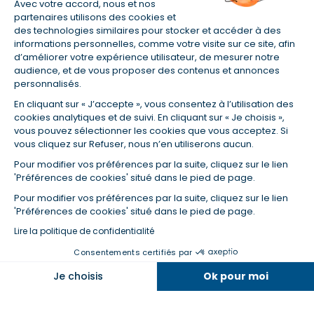
Avec votre accord, nous et nos
partenaires utilisons des cookies et
Aucun versement, de quelque nature que ce soit, ne peut être
des technologies similaires pour stocker et accéder à des
exigé d'un particulier avant l'obtention d'un ou plusieurs prêts
informations personnelles, comme votre visite sur ce site, afin
d'argent.
d’améliorer votre expérience utilisateur, de mesurer notre
Empruntis, SAS au capital de 5 344 750,88 €, ayant son siège social au
audience, et de vous proposer des contenus et annonces
4, allée de Seine - 93285 Saint-Denis Cedex. RCS Bobigny 429 814 395.
personnalisés.
Immatriculée au registre de l’ORIAS sous le n° 10 054 038 (www.orias.fr)
En cliquant sur « J’accepte », vous consentez à l’utilisation des
en tant que Courtier d'assurance ou de réassurance (COA) et
cookies analytiques et de suivi. En cliquant sur « Je choisis »,
Mandataire d’intermédiaire en assurance (MIA), Courtier en opérations
vous pouvez sélectionner les cookies que vous acceptez. Si
de banque et services de paiement (COBSP) pour le Crédit Immobilier et
vous cliquez sur Refuser, nous n’en utiliserons aucun.
le Crédit Professionnel, Mandataire non exclusif en opérations de
banque et services de paiements (MOBSP) pour le Crédit à la
Pour modifier vos préférences par la suite, cliquez sur le lien
consommation et Mandataire d'intermédiaire en opérations de banque
'Préférences de cookies' situé dans le pied de page.
et en services de paiement (MIOBSP) pour le Regroupement de crédits
Pour modifier vos préférences par la suite, cliquez sur le lien
de la société Partners Finances (RCS Nancy n°404 681 496, Mandataire
'Préférences de cookies' situé dans le pied de page.
Non Exclusif, ORIAS n°07 036 794).
La société Empruntis est soumise au contrôle de l'Autorité de Contrôle
Lire la politique de confidentialité
Prudentiel et de Résolution, 4 Place de Budapest 75436 Paris Cedex 09
Consentements certifiés par
(www.acpr.banque-france.fr).
Empruntis bénéficie d'une assurance responsabilité civile
Je choisis
Ok pour moi
professionnelle auprès de CNA Insurance Company (police n°
BFL10471901).
Axeptio consent
Plateforme de Gestion du Consentement : Personnalisez vos O
Empruntis est une société du Groupe EMPRUNTIS.