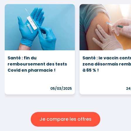
Santé : fin du
Santé : le vaccin cont
remboursement des tests
zona désormais rem
Covid en pharmacie !
à 65 % !
05/03/2025
24
Je compare les offres