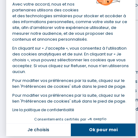
Avec votre accord, nous et nos
Mutuelle santé
Assurance auto
Assurance moto
Assuranc
partenaires utilisons des cookies
et des technologies similaires pour stocker et accéder à
des informations personnelles, comme votre visite sur ce
site, afin d’améliorer votre expérience utilisateur, de
mesurer notre audience, et de vous proposer des
contenus et annonces personnalisés.
En cliquant sur « J’accepte », vous consentez à l’utilisation
des cookies analytiques et de suivi. En cliquant sur « Je
choisis », vous pouvez sélectionner les cookies que vous
Pour en savoir plus
acceptez. Si vous cliquez sur Refuser, nous n’en utiliserons
aucun.
Qui sommes-nous ?
Recrute
Pour modifier vos préférences par la suite, cliquez sur le
Site du Groupe
Mentions 
lien 'Préférences de cookies' situé dans le pied de page.
Nos agences
Données 
Pour modifier vos préférences par la suite, cliquez sur le
Nous contacter
Utilisati
lien 'Préférences de cookies' situé dans le pied de page.
Espace presse
Gestion 
Lire la politique de confidentialité
Consentements certifiés par
Je choisis
Ok pour moi