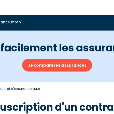
rance moto
acilement les assura
Je compare les assurances
contrat d'assurance auto
ouscription d'un contr