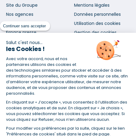
Site du Groupe
Mentions légales
Nos agences
Données personnelles
Nous contacter
Utilisation des cookies
Continuer sans accepter
Espace presse
Gestion des cookies
Salut c'est nous...
les Cookies !
Inscrivez-vous à notre newsletter
et nos communications
Avec votre accord, nous et nos
partenaires utilisons des cookies et
des technologies similaires pour stocker et accéder à des
informations personnelles, comme votre visite sur ce site, afin
d’améliorer votre expérience utilisateur, de mesurer notre
audience, et de vous proposer des contenus et annonces
personnalisés.
En vous abonnant, vous acceptez nos conditions d'utilisation
et notre politique de données personnelles. Vous pourrez
En cliquant sur « J’accepte », vous consentez à l’utilisation des
cookies analytiques et de suivi. En cliquant sur « Je choisis »,
vous désabonner à tout moment depuis le lien présent dans
vous pouvez sélectionner les cookies que vous acceptez. Si
chaque newsletter que vous recevrez.
vous cliquez sur Refuser, nous n’en utiliserons aucun.
Pour modifier vos préférences par la suite, cliquez sur le lien
Certifié ISO 9001
'Préférences de cookies' situé dans le pied de page.