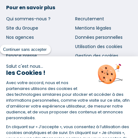
Pour en savoir plus
Qui sommes-nous ?
Recrutement
Site du Groupe
Mentions légales
Nos agences
Données personnelles
Nous contacter
Utilisation des cookies
Continuer sans accepter
Espace presse
Gestion des cookies
Salut c'est nous...
les Cookies !
Inscrivez-vous à notre newsletter
et nos communications
Avec votre accord, nous et nos
partenaires utilisons des cookies et
des technologies similaires pour stocker et accéder à des
informations personnelles, comme votre visite sur ce site, afin
d’améliorer votre expérience utilisateur, de mesurer notre
audience, et de vous proposer des contenus et annonces
personnalisés.
En vous abonnant, vous acceptez nos conditions d'utilisation
et notre politique de données personnelles. Vous pourrez
En cliquant sur « J’accepte », vous consentez à l’utilisation des
cookies analytiques et de suivi. En cliquant sur « Je choisis »,
vous désabonner à tout moment depuis le lien présent dans