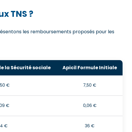
ux TNS ?
s présentons les remboursements proposés pour les
la Sécurité sociale
Apicil Formule Initiale
,50 €
7,50 €
,09 €
0,06 €
4 €
36 €