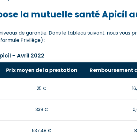
se la mutuelle santé Apicil a
 6 niveaux de garantie. Dans le tableau suivant, nous vou
(formule Privilège) :
il - Avril 2022
Prix moyen de la prestation
Remboursement de 
25 €
16
339 €
0
537,48 €
8