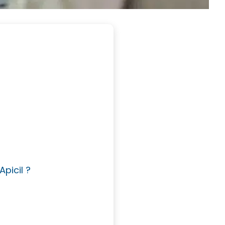
picil ?
?