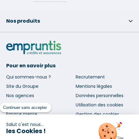
Nos produits
Pour en savoir plus
Qui sommes-nous ?
Recrutement
Site du Groupe
Mentions légales
Nos agences
Données personnelles
Nous contacter
Utilisation des cookies
Continuer sans accepter
Espace presse
Gestion des cookies
Salut c'est nous...
les Cookies !
Inscrivez-vous à notre newsletter
et nos communications