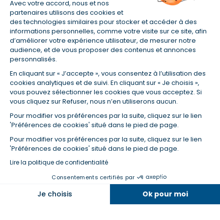
Avec votre accord, nous et nos
partenaires utilisons des cookies et
des technologies similaires pour stocker et accéder à des
informations personnelles, comme votre visite sur ce site, afin
d’améliorer votre expérience utilisateur, de mesurer notre
audience, et de vous proposer des contenus et annonces
personnalisés.
En vous abonnant, vous acceptez nos conditions d'utilisation
et notre politique de données personnelles. Vous pourrez
En cliquant sur « J’accepte », vous consentez à l’utilisation des
cookies analytiques et de suivi. En cliquant sur « Je choisis »,
vous désabonner à tout moment depuis le lien présent dans
vous pouvez sélectionner les cookies que vous acceptez. Si
chaque newsletter que vous recevrez.
vous cliquez sur Refuser, nous n’en utiliserons aucun.
Pour modifier vos préférences par la suite, cliquez sur le lien
Certifié ISO 9001
'Préférences de cookies' situé dans le pied de page.
Pour modifier vos préférences par la suite, cliquez sur le lien
Retrouvez-nous sur les réseaux
'Préférences de cookies' situé dans le pied de page.
Lire la politique de confidentialité
Consentements certifiés par
Je choisis
Ok pour moi
Axeptio consent
Plateforme de Gestion du Consentement : Personnalisez vos O