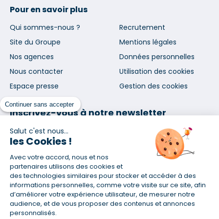
Pour en savoir plus
Qui sommes-nous ?
Recrutement
Site du Groupe
Mentions légales
Nos agences
Données personnelles
Nous contacter
Utilisation des cookies
Espace presse
Gestion des cookies
Continuer sans accepter
Inscrivez-vous à notre newsletter
et nos communications
Salut c'est nous...
les Cookies !
Avec votre accord, nous et nos
partenaires utilisons des cookies et
des technologies similaires pour stocker et accéder à des
informations personnelles, comme votre visite sur ce site, afin
En vous abonnant, vous acceptez nos conditions d'utilisation
d’améliorer votre expérience utilisateur, de mesurer notre
et notre politique de données personnelles. Vous pourrez
audience, et de vous proposer des contenus et annonces
vous désabonner à tout moment depuis le lien présent dans
personnalisés.