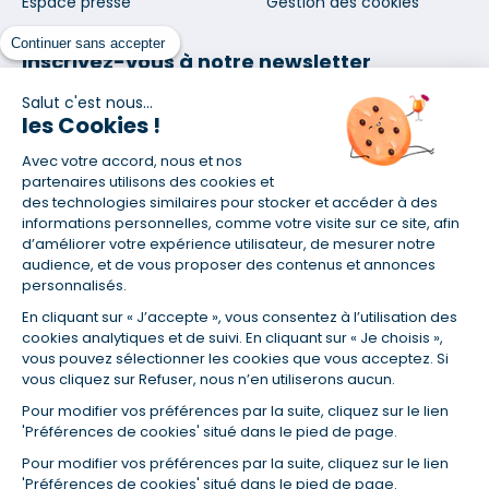
Espace presse
Gestion des cookies
Continuer sans accepter
Inscrivez-vous à notre newsletter
et nos communications
Salut c'est nous...
les Cookies !
Avec votre accord, nous et nos
partenaires utilisons des cookies et
des technologies similaires pour stocker et accéder à des
informations personnelles, comme votre visite sur ce site, afin
En vous abonnant, vous acceptez nos conditions d'utilisation
d’améliorer votre expérience utilisateur, de mesurer notre
et notre politique de données personnelles. Vous pourrez
audience, et de vous proposer des contenus et annonces
vous désabonner à tout moment depuis le lien présent dans
personnalisés.
chaque newsletter que vous recevrez.
En cliquant sur « J’accepte », vous consentez à l’utilisation des
cookies analytiques et de suivi. En cliquant sur « Je choisis »,
vous pouvez sélectionner les cookies que vous acceptez. Si
Certifié ISO 9001
vous cliquez sur Refuser, nous n’en utiliserons aucun.
Pour modifier vos préférences par la suite, cliquez sur le lien
Retrouvez-nous sur les réseaux
'Préférences de cookies' situé dans le pied de page.
Pour modifier vos préférences par la suite, cliquez sur le lien
'Préférences de cookies' situé dans le pied de page.