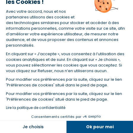
les Cookies !
Mutuelle santé : les particularités du régime
Alsace-Lorraine
Avec votre accord, nous et nos
partenaires utilisons des cookies et
des technologies similaires pour stocker et accéder à des
informations personnelles, comme votre visite sur ce site, afin
Médecin spécialiste et dépassements
d’améliorer votre expérience utilisateur, de mesurer notre
d'honoraires : quelle prise en charge ?
audience, et de vous proposer des contenus et annonces
personnalisés.
En cliquant sur « J’accepte », vous consentez à l’utilisation des
cookies analytiques et de suivi. En cliquant sur « Je choisis »,
Qu'est-ce que le reste à charge zéro en
vous pouvez sélectionner les cookies que vous acceptez. Si
mutuelle santé ?
vous cliquez sur Refuser, nous n’en utiliserons aucun.
Pour modifier vos préférences par la suite, cliquez sur le lien
'Préférences de cookies' situé dans le pied de page.
Que devient ma mutuelle après une
Pour modifier vos préférences par la suite, cliquez sur le lien
démission ?
'Préférences de cookies' situé dans le pied de page.
Lire la politique de confidentialité
Bien comprendre son contrat de mutuelle
Consentements certifiés par
santé
Je choisis
Ok pour moi